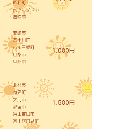
昭和町
南アルプス市
笛吹市
韮崎市
富士川町
市川三郷町
1,000円
山梨市
甲州市
北杜市
身延町
大月市
1,500円
都留市
富士吉田市
富士河口湖町